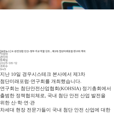
[보안뉴스] K-안전산업 민간-정부 가교 역할 강조...제3차 첨단미래포럼·연구회 개최
작성자
관리자
등록일
2025-06-12
조회수
945
지난 10일 경우시스테크 본사에서 제3차
첨단미래포럼·연구회를 개최했습니다.
연구회는 첨단안전산업협회(KOHSIA) 정기총회에서
출범한 정책협의체로, 국내 첨단 안전 산업 발전을
위한 산·학·연·관
차세대 현장 전문가들이
국내 첨단 안전 산업에 대한