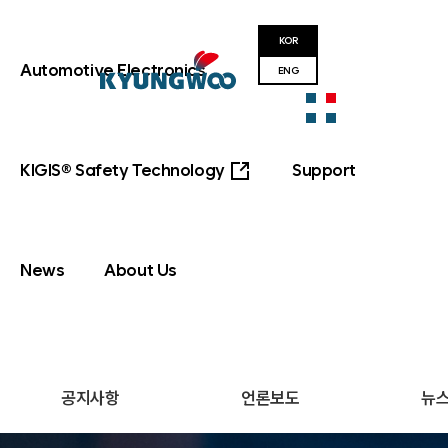
KOR
Automotive Electronics
ENG
KIGIS® Safety Technology
Support
News
About Us
공지사항
언론보도
뉴