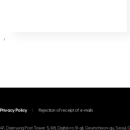
1
Privacy Policy
Rejection of receipt of e-mails
4F, Daeryung Post Tower 5, 68, Digital-ro 9-gil, Geumcheon-gu, Seoul, 