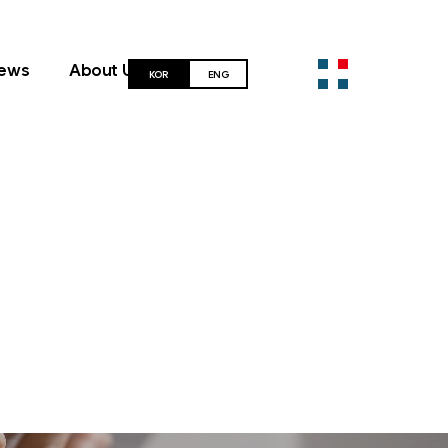
ews
About Us
KOR
ENG