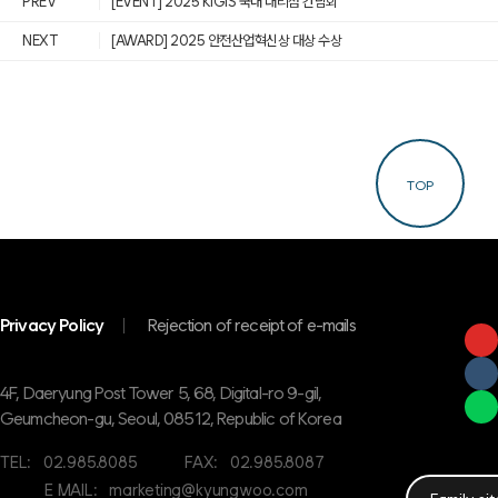
PREV
[EVENT] 2025 KIGIS 국내 대리점 간담회
NEXT
[AWARD] 2025 안전산업혁신상 대상 수상
TOP
Privacy Policy
Rejection of receipt of e-mails
4F, Daeryung Post Tower 5, 68, Digital-ro 9-gil,
Geumcheon-gu, Seoul, 08512, Republic of Korea
TEL:
02.985.8085
FAX:
02.985.8087
E MAIL:
marketing@kyungwoo.com