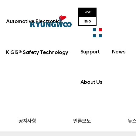
KOR
Automotive Electronics
ENG
Support
News
KIGIS® Safety Technology
About Us
공지사항
언론보도
뉴