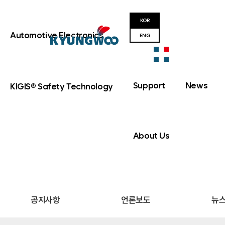
KOR
Automotive Electronics
ENG
Support
News
KIGIS® Safety Technology
About Us
공지사항
언론보도
뉴