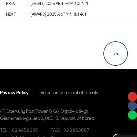
PREV
[EVENT] 2025 AIoT 국제전시회 참가
NEXT
[AWARD] 2025 AIoT 혁신대상 수상
TOP
Privacy Policy
Rejection of receipt of e-mails
4F, Daeryung Post Tower 5, 68, Digital-ro 9-gil,
Geumcheon-gu, Seoul, 08512, Republic of Korea
TEL:
02.985.8085
FAX:
02.985.8087